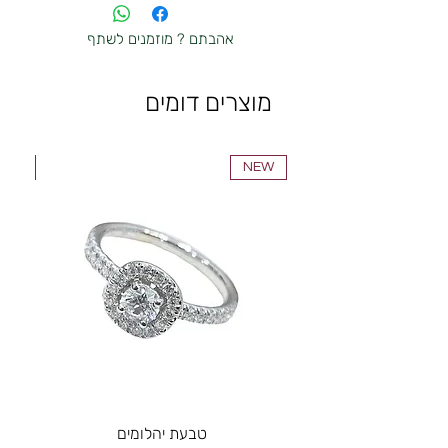
אפשרות לשלם ב Bit
paypal
אהבתם ? מוזמנים לשתף
העברה בנקאית
מוצרים דומים
NEW
NEW
טבעת יהלומים