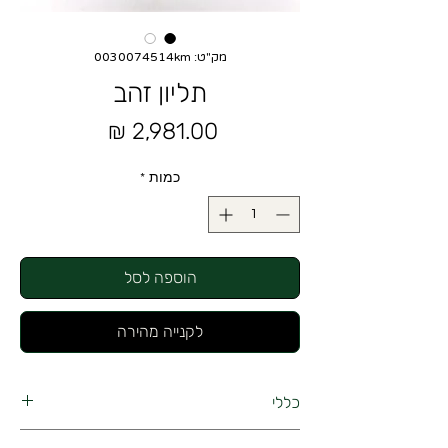
מק"ט: 0030074514km
תליון זהב
מחיר
כמות
*
הוספה לסל
לקנייה מהירה
כללי
תליון זהב 14K צורת פרח מיוחד ומרשים