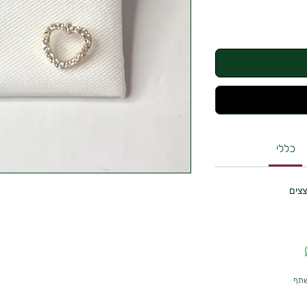
כללי
שתף