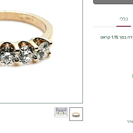
כללי
שתף