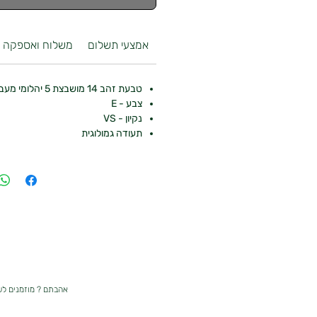
אמצעי תשלום
משלוח ואספקה
טבעת זהב 14 מושבצת 5 יהלומי מעבדה בסך 1.15 קראט
צבע - E
נקיון - VS
תעודה גמולוגית
אהבתם ? מוזמנים ל