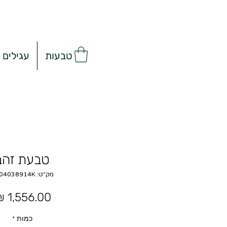
טבעות
עגילים
טבעת זהב
מק"ט: 0004038914K
כמות
*