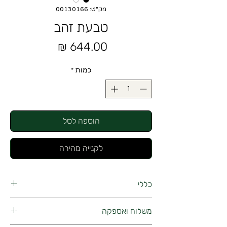
מק"ט: 00130166
טבעת זהב
מחיר
כמות
*
הוספה לסל
לקנייה מהירה
כללי
טבעת זהב 14K
משלוח ואספקה
מידה 56