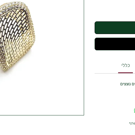
כללי
שתף